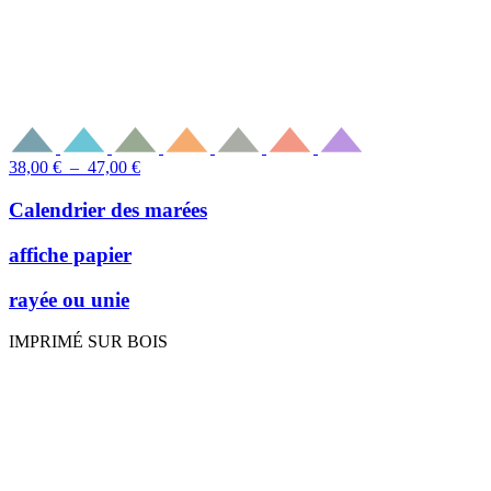
Plage
38,00
€
–
47,00
€
de
prix :
Calendrier des marées
38,00 €
à
affiche papier
47,00 €
rayée ou unie
IMPRIMÉ SUR BOIS