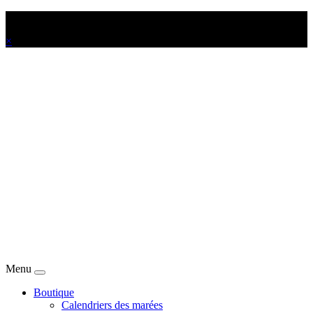
Offrez-vous votre Calendrier des marées personnalisé !
×
Menu
Boutique
Calendriers des marées