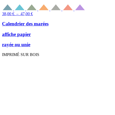
Plage
38,00
€
–
47,00
€
de
prix :
Calendrier des marées
38,00 €
à
affiche papier
47,00 €
rayée ou unie
IMPRIMÉ SUR BOIS