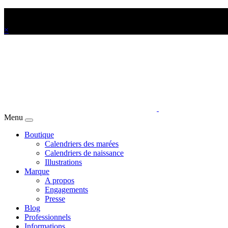
Offrez-vous votre Calendrier des marées personnalisé !
×
Menu
Boutique
Calendriers des marées
Calendriers de naissance
Illustrations
Marque
A propos
Engagements
Presse
Blog
Professionnels
Informations