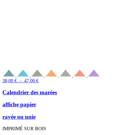
Plage
38,00
€
–
47,00
€
de
prix :
Calendrier des marées
38,00 €
à
affiche papier
47,00 €
rayée ou unie
IMPRIMÉ SUR BOIS