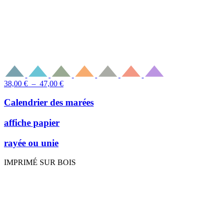
Plage
38,00
€
–
47,00
€
de
prix :
Calendrier des marées
38,00 €
à
affiche papier
47,00 €
rayée ou unie
IMPRIMÉ SUR BOIS