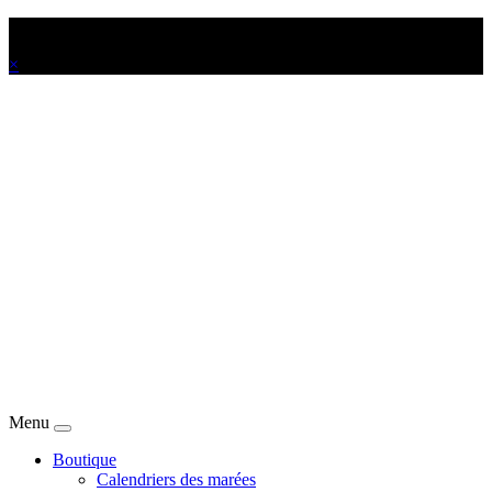
Offrez-vous votre Calendrier des marées personnalisé !
×
Menu
Boutique
Calendriers des marées