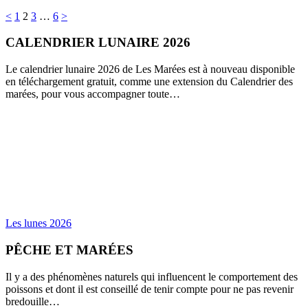
Pagination
<
1
2
3
…
6
>
des
CALENDRIER LUNAIRE 2026
publications
Le calendrier lunaire 2026 de Les Marées est à nouveau disponible
en téléchargement gratuit, comme une extension du Calendrier des
marées, pour vous accompagner toute…
Les lunes 2026
PÊCHE ET MARÉES
Il y a des phénomènes naturels qui influencent le comportement des
poissons et dont il est conseillé de tenir compte pour ne pas revenir
bredouille…