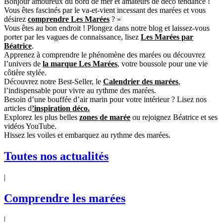
Bonjour amoureux du bord de mer et amateurs de déco tendance !
Vous êtes fascinés par le va-et-vient incessant des marées et vous
désirez
comprendre Les Marées
? »
Vous êtes au bon endroit ! Plongez dans notre blog et laissez-vous
porter par les vagues de connaissance, lisez
Les Marées par
Béatrice
.
Apprenez à comprendre le phénomène des marées ou découvrez
l’univers de
la marque Les Marées
,
votre boussole pour une vie
côtière stylée.
Découvrez notre Best-Seller, le
Calendrier des marées
,
l’indispensable pour vivre au rythme des marées.
Besoin d’une bouffée d’air marin pour votre intérieur ? Lisez nos
articles d
’inspiration déco.
Explorez les plus belles
zones de marée
ou rejoignez Béatrice et ses
vidéos YouTube.
Hissez les voiles et embarquez au rythme des marées.
Toutes nos actualités
|
Comprendre les marées
|