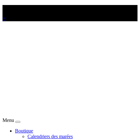
Offrez-vous votre Calendrier des marées personnalisé !
×
Menu
Boutique
Calendriers des marées